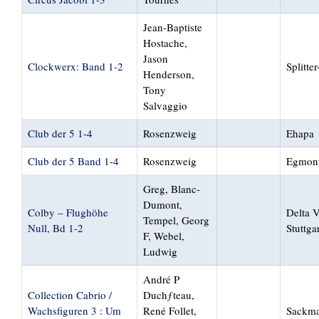
Jean-Baptiste
Hostache,
Jason
Clockwerx: Band 1-2
Splitte
Henderson,
Tony
Salvaggio
Club der 5 1-4
Rosenzweig
Ehapa
Club der 5 Band 1-4
Rosenzweig
Egmon
Greg, Blanc-
Dumont,
Colby – Flughöhe
Delta 
Tempel, Georg
Null, Bd 1-2
Stuttga
F, Webel,
Ludwig
André P
Collection Cabrio /
Duchƒteau,
Wachsfiguren 3 : Um
René Follet,
Sackma