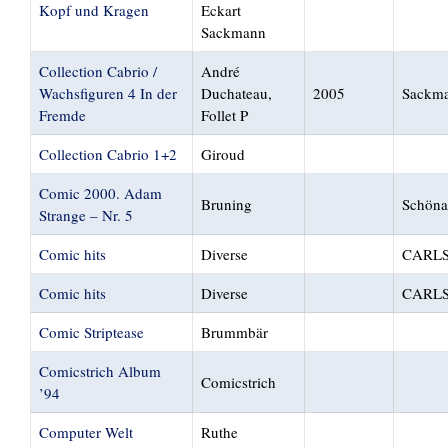
Kopf und Kragen
Eckart
Sackmann
Collection Cabrio /
André
Wachsfiguren 4 In der
Duchateau,
2005
Sackma
Fremde
Follet P
Collection Cabrio 1+2
Giroud
Comic 2000. Adam
Bruning
Schöna
Strange – Nr. 5
Comic hits
Diverse
CARL
Comic hits
Diverse
CARL
Comic Striptease
Brummbär
Comicstrich Album
Comicstrich
’94
Computer Welt
Ruthe