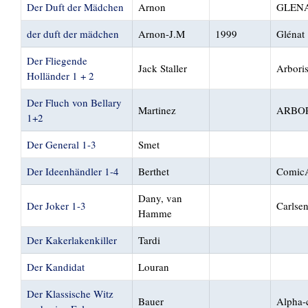
Der Duft der Mädchen
Arnon
GLEN
der duft der mädchen
Arnon-J.M
1999
Glénat
Der Fliegende
Jack Staller
Arbori
Holländer 1 + 2
Der Fluch von Bellary
Martinez
ARBO
1+2
Der General 1-3
Smet
Der Ideenhändler 1-4
Berthet
ComicA
Dany, van
Der Joker 1-3
Carlse
Hamme
Der Kakerlakenkiller
Tardi
Der Kandidat
Louran
Der Klassische Witz
Bauer
Alpha-