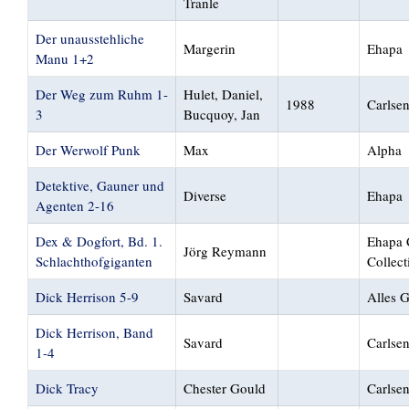
Tranle
Der unausstehliche
Margerin
Ehapa
Manu 1+2
Der Weg zum Ruhm 1-
Hulet, Daniel,
1988
Carlse
3
Bucquoy, Jan
Der Werwolf Punk
Max
Alpha
Detektive, Gauner und
Diverse
Ehapa
Agenten 2-16
Dex & Dogfort, Bd. 1.
Ehapa 
Jörg Reymann
Schlachthofgiganten
Collect
Dick Herrison 5-9
Savard
Alles 
Dick Herrison, Band
Savard
Carlse
1-4
Dick Tracy
Chester Gould
Carlsen