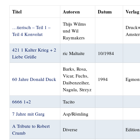
Titel
Autoren
Datum
Verlag
Thijs Wilms
…tierisch – Teil 1 –
Druckw
und Wil
Teil 4 Konvolut
Amste
Raymakers
421 1 Kalter Krieg + 2
ric Maltaite
10/1984
Liebe Grüße
Barks, Rosa,
Vicar, Fuchs,
60 Jahre Donald Duck
1994
Egmon
Daibenzeiher,
Nagula, Strzyz
6666 1+2
Tacito
7 Jahre mit Garg
Asp/Römling
A Tribute to Robert
Diverse
Edition
Crumb