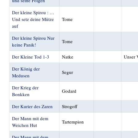
und seine Folgen
Der kleine Spirou : …
Und setz deine Mütze
Tome
auf
Der kleine Spirou Nur
Tome
keine Panik!
Der Kleine Tod 1-3
Natke
Unser 
Der König der
Segur
Medusen
Der Krieg der
Godard
Bonkken
Der Kurier des Zaren
Strogoff
Der Mann mit dem
Tartempion
Weichen Hut
Der Mann mit dem