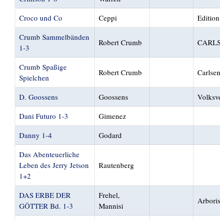
Croco und Co
Ceppi
Editio
Crumb Sammelbänden
Robert Crumb
CARLS
1-3
Crumb Spaßige
Robert Crumb
Carlse
Spielchen
D. Goossens
Goossens
Volksv
Dani Futuro 1-3
Gimenez
Danny 1-4
Godard
Das Abenteuerliche
Leben des Jerry Jetson
Rautenberg
1+2
DAS ERBE DER
Frehel,
Arbori
GÖTTER Bd. 1-3
Mannisi