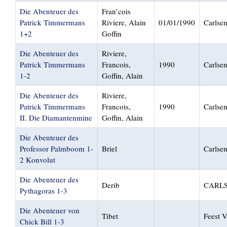
Die Abenteuer des
Fran’cois
Patrick Timmermans
Riviere, Alain
01/01/1990
Carlse
1+2
Goffin
Die Abenteuer des
Riviere,
Patrick Timmermans
Francois,
1990
Carlse
1-2
Goffin, Alain
Die Abenteuer des
Riviere,
Patrick Timmermans
Francois,
1990
Carlse
II. Die Diamantenmine
Goffin, Alain
Die Abenteuer des
Professor Palmboom 1-
Briel
Carlse
2 Konvolut
Die Abenteuer des
Derib
CARL
Pythagoras 1-3
Die Abenteuer von
Tibet
Feest V
Chick Bill 1-3