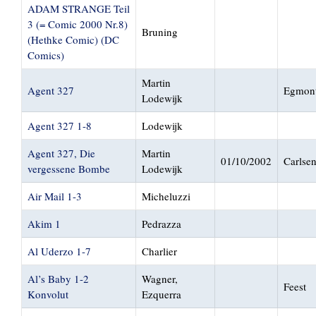
ADAM STRANGE Teil
3 (= Comic 2000 Nr.8)
Bruning
(Hethke Comic) (DC
Comics)
Martin
Agent 327
Egmon
Lodewijk
Agent 327 1-8
Lodewijk
Agent 327, Die
Martin
01/10/2002
Carlse
vergessene Bombe
Lodewijk
Air Mail 1-3
Micheluzzi
Akim 1
Pedrazza
Al Uderzo 1-7
Charlier
Al’s Baby 1-2
Wagner,
Feest
Konvolut
Ezquerra