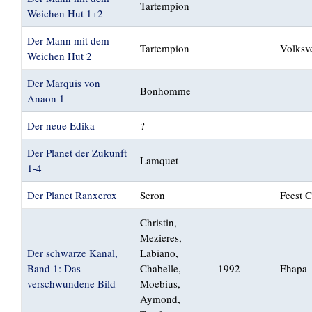
Tartempion
Weichen Hut 1+2
Der Mann mit dem
Tartempion
Volksv
Weichen Hut 2
Der Marquis von
Bonhomme
Anaon 1
Der neue Edika
?
Der Planet der Zukunft
Lamquet
1-4
Der Planet Ranxerox
Seron
Feest 
Christin,
Mezieres,
Der schwarze Kanal,
Labiano,
Band 1: Das
Chabelle,
1992
Ehapa
verschwundene Bild
Moebius,
Aymond,