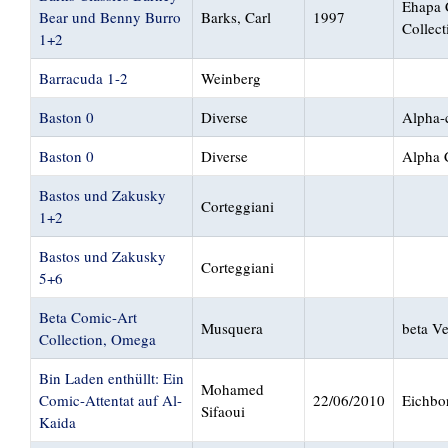
Ehapa 
Bear und Benny Burro
Barks, Carl
1997
Collect
1+2
Barracuda 1-2
Weinberg
Baston 0
Diverse
Alpha-
Baston 0
Diverse
Alpha 
Bastos und Zakusky
Corteggiani
1+2
Bastos und Zakusky
Corteggiani
5+6
Beta Comic-Art
Musquera
beta Ve
Collection, Omega
Bin Laden enthüllt: Ein
Mohamed
Comic-Attentat auf Al-
22/06/2010
Eichbo
Sifaoui
Kaida