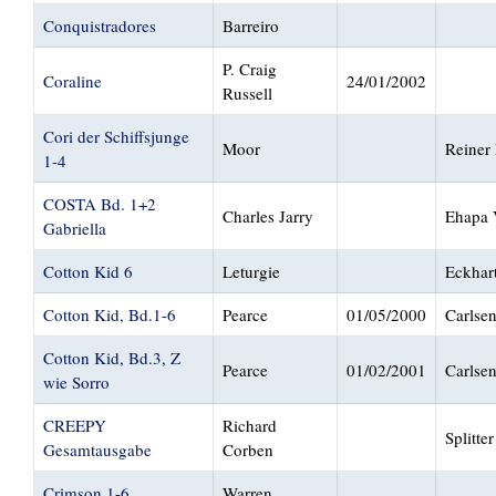
Conquistradores
Barreiro
P. Craig
Coraline
24/01/2002
Russell
Cori der Schiffsjunge
Moor
Reiner 
1-4
COSTA Bd. 1+2
Charles Jarry
Ehapa 
Gabriella
Cotton Kid 6
Leturgie
Eckhart
Cotton Kid, Bd.1-6
Pearce
01/05/2000
Carlse
Cotton Kid, Bd.3, Z
Pearce
01/02/2001
Carlse
wie Sorro
CREEPY
Richard
Splitter
Gesamtausgabe
Corben
Crimson 1-6
Warren