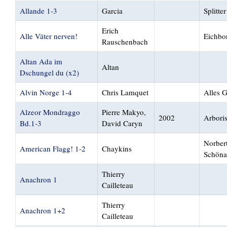
Allande 1-3
Garcia
Splitter
Erich
Alle Väter nerven!
Eichbo
Rauschenbach
Altan Ada im
Altan
Dschungel du (x2)
Alvin Norge 1-4
Chris Lamquet
Alles 
Alzeor Mondraggo
Pierre Makyo,
2002
Arbori
Bd.1-3
David Caryn
Norber
American Flagg! 1-2
Chaykins
Schön
Thierry
Anachron 1
Cailleteau
Thierry
Anachron 1+2
Cailleteau