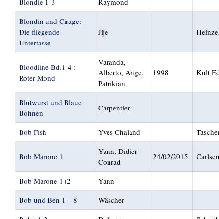
Blondie 1-3
Raymond
Blondin und Cirage:
Die fliegende
Jije
Heinze
Untertasse
Varanda,
Bloodline Bd.1-4 :
Alberto, Ange,
1998
Kult Ed
Roter Mond
Patrikian
Blutwurst und Blaue
Carpentier
Bohnen
Bob Fish
Yves Chaland
Tasche
Yann, Didier
Bob Marone 1
24/02/2015
Carlse
Conrad
Bob Marone 1+2
Yann
Bob und Ben 1 – 8
Wäscher
Bobo 1-3
Deliege
Schreib