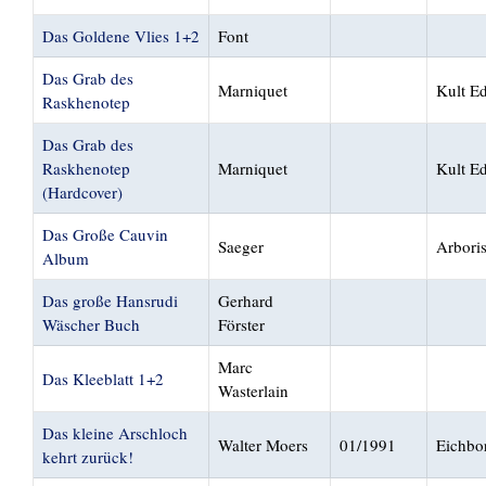
Das Goldene Vlies 1+2
Font
Das Grab des
Marniquet
Kult Ed
Raskhenotep
Das Grab des
Raskhenotep
Marniquet
Kult Ed
(Hardcover)
Das Große Cauvin
Saeger
Arbori
Album
Das große Hansrudi
Gerhard
Wäscher Buch
Förster
Marc
Das Kleeblatt 1+2
Wasterlain
Das kleine Arschloch
Walter Moers
01/1991
Eichbo
kehrt zurück!