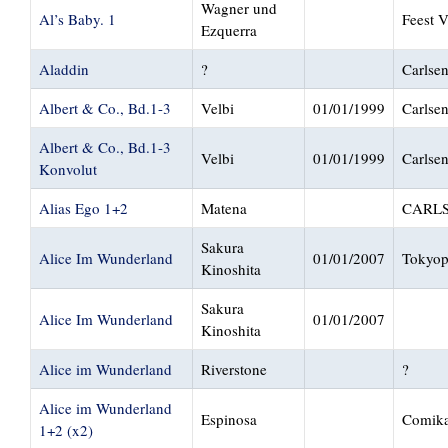
Wagner und
Al’s Baby. 1
Feest V
Ezquerra
Aladdin
?
Carlse
Albert & Co., Bd.1-3
Velbi
01/01/1999
Carlse
Albert & Co., Bd.1-3
Velbi
01/01/1999
Carlse
Konvolut
Alias Ego 1+2
Matena
CARL
Sakura
Alice Im Wunderland
01/01/2007
Tokyo
Kinoshita
Sakura
Alice Im Wunderland
01/01/2007
Kinoshita
Alice im Wunderland
Riverstone
?
Alice im Wunderland
Espinosa
Comika
1+2 (x2)