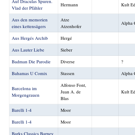
Auf Draculas Spuren.
Hermann
Kult Ed
Vlad der Pfähler
Aus den memorien
Atze
Alpha 
eines kettensägers
Atzenhofer
Aus Hergés Archib
Hergé
Aus Lauter Liebe
Sieber
Badman Die Parodie
Diverse
?
Bahamas U Comix
Stassen
Alpha 
Alfonso Font,
Barcelona im
Juan A. de
Kult Ed
Morgengrauen
Blas
Barelli 1-4
Moor
Barelli 1-4
Moor
Barks Classics Barney