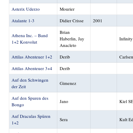
Asterix Uderzo
Mourier
Atalante 1-3
Didier Crisse
2001
Brian
Athena Inc. – Band
Haberlin, Jay
Infinity
1+2 Konvolut
Anacleto
Attilas Abenteuer 1+2
Derib
Carlse
Attilas Abenteuer 3+4
Derib
Auf den Schwingen
Gimenez
der Zeit
Auf den Spuren des
Jano
Kiel 
Bongo
Auf Draculas Spüren
Sera
Kult Ed
1+2