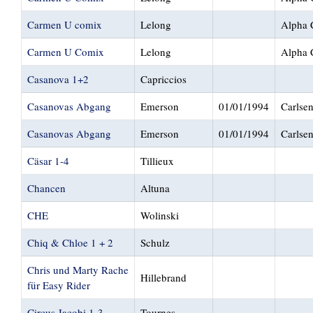
Carmen U comix
Lelong
Alpha 
Carmen U Comix
Lelong
Alpha 
Casanova 1+2
Capriccios
Casanovas Abgang
Emerson
01/01/1994
Carlse
Casanovas Abgang
Emerson
01/01/1994
Carlse
Cäsar 1-4
Tillieux
Chancen
Altuna
CHE
Wolinski
Chiq & Chloe 1 + 2
Schulz
Chris und Marty Rache
Hillebrand
für Easy Rider
Circus Jacobi 1-3
Tournes