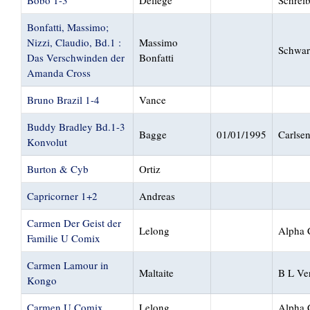
Bonfatti, Massimo;
Nizzi, Claudio, Bd.1 :
Massimo
Schwar
Das Verschwinden der
Bonfatti
Amanda Cross
Bruno Brazil 1-4
Vance
Buddy Bradley Bd.1-3
Bagge
01/01/1995
Carlse
Konvolut
Burton & Cyb
Ortiz
Capricorner 1+2
Andreas
Carmen Der Geist der
Lelong
Alpha 
Familie U Comix
Carmen Lamour in
Maltaite
B L Ve
Kongo
Carmen U Comix
Lelong
Alpha 