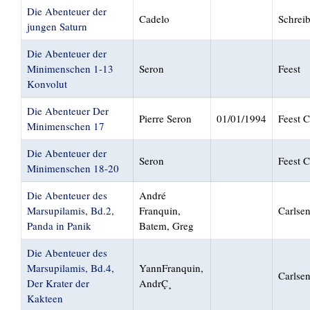
Die Abenteuer der
Cadelo
Schrei
jungen Saturn
Die Abenteuer der
Minimenschen 1-13
Seron
Feest
Konvolut
Die Abenteuer Der
Pierre Seron
01/01/1994
Feest 
Minimenschen 17
Die Abenteuer der
Seron
Feest 
Minimenschen 18-20
Die Abenteuer des
André
Marsupilamis, Bd.2,
Franquin,
Carlse
Panda in Panik
Batem, Greg
Die Abenteuer des
Marsupilamis, Bd.4,
YannFranquin,
Carlse
Der Krater der
AndrÇ¸
Kakteen