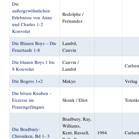
Die
außergewöhnlichen
Rodolphe /
Erlebnisse von Anne
Fernandez
und Charles 1-2
Konvolut
Die Blauen Boys – Die
Lambil,
Feuertaufe 1-8
Cauvin
Die blauen Boys 1 bis
Cauvin /
Carlse
8 Konvolut
Lambil
Die Bogros 1+2
Makyo
Verlag 
Die bösen Knaben –
Exzesse im
Skunk / Eliot
Totenk
Frauengefängnis
Bradbury, Ray,
Williams,
Die Bradbury-
Kent, Russell,
1994
Carlse
Chroniken, Bd 1- 3