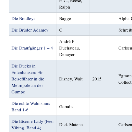
P. C., Reese,
Ralph
Die Bradleys
Bagge
Alpha 
Die Brüder Adamov
C
Schreib
André P
Die Draufgänger 1 – 4
Duchateau,
Carlse
Denayer
Die Ducks in
Entenhausen: Ein
Egmon
Reiseführer in die
Disney, Walt
2015
Collect
Metropole an der
Gumpe
Die echte Wahnsinns
Geradts
Band 1-6
Die Eiserne Lady (Peer
Dick Matena
Carlse
Viking, Band 4)