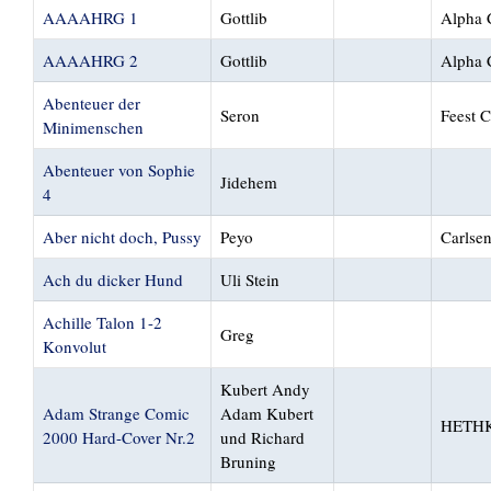
AAAAHRG 1
Gottlib
Alpha 
AAAAHRG 2
Gottlib
Alpha 
Abenteuer der
Seron
Feest 
Minimenschen
Abenteuer von Sophie
Jidehem
4
Aber nicht doch, Pussy
Peyo
Carlse
Ach du dicker Hund
Uli Stein
Achille Talon 1-2
Greg
Konvolut
Kubert Andy
Adam Strange Comic
Adam Kubert
HETHK
2000 Hard-Cover Nr.2
und Richard
Bruning