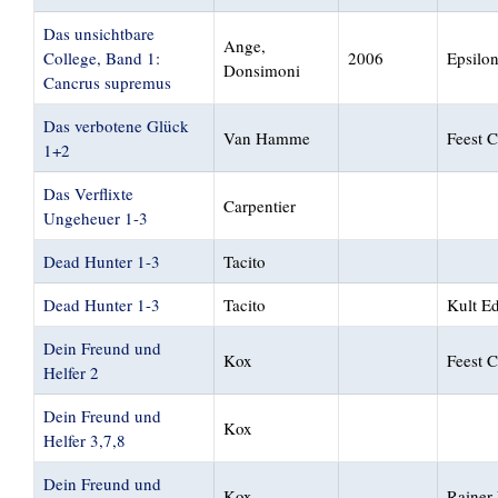
Das unsichtbare
Ange,
College, Band 1:
2006
Epsilo
Donsimoni
Cancrus supremus
Das verbotene Glück
Van Hamme
Feest 
1+2
Das Verflixte
Carpentier
Ungeheuer 1-3
Dead Hunter 1-3
Tacito
Dead Hunter 1-3
Tacito
Kult Ed
Dein Freund und
Kox
Feest 
Helfer 2
Dein Freund und
Kox
Helfer 3,7,8
Dein Freund und
Kox
Rainer 