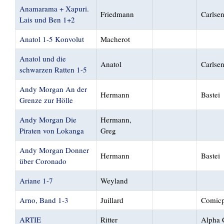
Anamarama + Xapuri.
Friedmann
Carlse
Lais und Ben 1+2
Anatol 1-5 Konvolut
Macherot
Anatol und die
Anatol
Carlse
schwarzen Ratten 1-5
Andy Morgan An der
Hermann
Bastei
Grenze zur Hölle
Andy Morgan Die
Hermann,
Piraten von Lokanga
Greg
Andy Morgan Donner
Hermann
Bastei
über Coronado
Ariane 1-7
Weyland
Arno, Band 1-3
Juillard
Comicp
ARTIE
Ritter
Alpha 