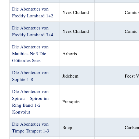
Die Abenteuer von
Yves Chaland
ComicA
Freddy Lombard 1+2
Die Abenteuer von
Yves Chaland
Comic 
Freddy Lombard 3+4
Die Abenteuer von
Matthias Nr.3 Die
Arboris
Götterdes Sees
Die Abenteuer von
Jidehem
Feest V
Sophie 1-8
Die Abenteuer von
Spirou – Spirou im
Franquin
Ring Band 1-2
Konvolut
Die Abenteuer von
Roep
Carlse
Timpe Tampert 1-3