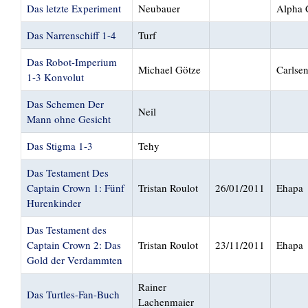
Das letzte Experiment
Neubauer
Alpha 
Das Narrenschiff 1-4
Turf
Das Robot-Imperium
Michael Götze
Carlse
1-3 Konvolut
Das Schemen Der
Neil
Mann ohne Gesicht
Das Stigma 1-3
Tehy
Das Testament Des
Captain Crown 1: Fünf
Tristan Roulot
26/01/2011
Ehapa
Hurenkinder
Das Testament des
Captain Crown 2: Das
Tristan Roulot
23/11/2011
Ehapa
Gold der Verdammten
Rainer
Das Turtles-Fan-Buch
Lachenmaier