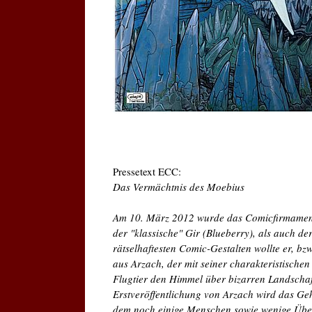
Pressetext ECC:
Das Vermächtnis des Moebius
Am 10. März 2012 wurde das Comicfirmament 
der "klassische" Gir (Blueberry), als auch d
rätselhaftesten Comic-Gestalten wollte er, b
aus Arzach, der mit seiner charakteristisch
Flugtier den Himmel über bizarren Landschaft
Erstveröffentlichung von Arzach wird das Geh
dem noch einige Menschen sowie wenige Über