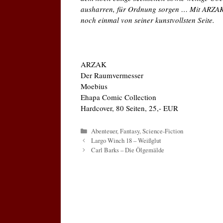
ausharren, für Ordnung sorgen … Mit ARZAK s
noch einmal von seiner kunstvollsten Seite.
ARZAK
Der Raumvermesser
Moebius
Ehapa Comic Collection
Hardcover, 80 Seiten, 25,- EUR
Kategorien
Abenteuer
,
Fantasy
,
Science-Fiction
Largo Winch 18 – Weißglut
Carl Barks – Die Ölgemälde