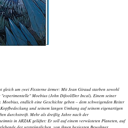
gleich um zwei Fixsterne ärmer: Mit Jean Giraud starben sowohl
er "experimentelle" Moebius (John Difool/Der Incal). Einem seiner
zw. Moebius, endlich eine Geschichte geben – dem schweigenden Reiter
en Kopfbedeckung und seinem langen Umhang auf seinem eigenartigen
en durchstreift. Mehr als dreißig Jahre nach der
eimnis in ARZAK gelüftet: Er soll auf einem verwüsteten Planeten, auf
lebende der ursprünglichen, von ihnen besiegten Bewohner