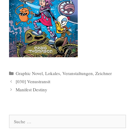
Kategorien
Graphic Novel
,
Lokales
,
Veranstaltungen
,
Zeichner
[030] Venustransit
Manifest Destiny
Suche
nach: