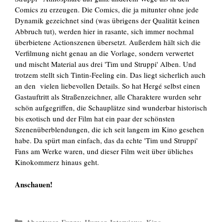
Comics zu erzeugen. Die Comics, die ja mitunter ohne jede
Dynamik gezeichnet sind (was übrigens der Qualität keinen
Abbruch tut), werden hier in rasante, sich immer nochmal
überbietene Actionszenen übersetzt. Außerdem hält sich die
Verfilmung nicht genau an die Vorlage, sondern verwertet
und mischt Material aus drei 'Tim und Struppi' Alben. Und
trotzem stellt sich Tintin-Feeling ein. Das liegt sicherlich auch
an den vielen liebevollen Details. So hat Hergé selbst einen
Gastauftritt als Straßenzeichner, alle Charaktere wurden sehr
schön aufgegriffen, die Schauplätze sind wunderbar historisch
bis exotisch und der Film hat ein paar der schönsten
Szenenüberblendungen, die ich seit langem im Kino gesehen
habe. Da spürt man einfach, das da echte 'Tim und Struppi'
Fans am Werke waren, und dieser Film weit über übliches
Kinokommerz hinaus geht.
Anschauen!
Kategorien
Abenteuer
,
Funny
,
Humor
,
Interviews
,
Kino