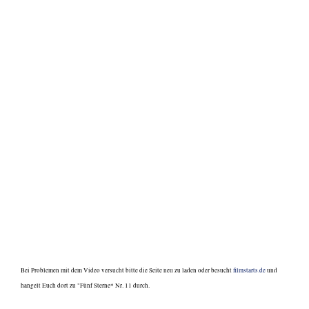
Bei Problemen mit dem Video versucht bitte die Seite neu zu laden oder besucht
filmstarts.de
und
hangelt Euch dort zu "Fünf Sterne* Nr. 11 durch.