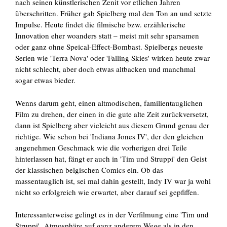
nach seinen künstlerischen Zenit vor etlichen Jahren
überschritten. Früher gab Spielberg mal den Ton an und setzte
Impulse. Heute findet die filmische bzw. erzählerische
Innovation eher woanders statt – meist mit sehr sparsamen
oder ganz ohne Speical-Effect-Bombast. Spielbergs neueste
Serien wie 'Terra Nova' oder 'Falling Skies' wirken heute zwar
nicht schlecht, aber doch etwas altbacken und manchmal
sogar etwas bieder.
Wenns darum geht, einen altmodischen, familientauglichen
Film zu drehen, der einen in die gute alte Zeit zurückversetzt,
dann ist Spielberg aber vieleicht aus diesem Grund genau der
richtige. Wie schon bei 'Indiana Jones IV', der den gleichen
angenehmen Geschmack wie die vorherigen drei Teile
hinterlassen hat, fängt er auch in 'Tim und Struppi' den Geist
der klassíschen belgischen Comics ein. Ob das
massentauglich ist, sei mal dahin gestellt, Indy IV war ja wohl
nicht so erfolgreich wie erwartet, aber darauf sei gepfiffen.
Interessanterweise gelingt es in der Verfilmung eine 'Tim und
Struppi' Atmosphäre auf ganz anderem Wege als in den