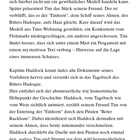
sich hierbei nicht um ein gewöhnliches Modell handeln kann.
Später präsentiert Tim das Stück seinem Freund. Der ist
verblüfft, das es der "Einhorn", dem Schiff seines Ahnen, des
Ritters Hadoque, aufs Haar gleicht. Kurz darauf wird das
Modell aus Tims Wohnung gestohlen, ein Konkurrent vom
Flohmarkt niedergeschlagen, ein anderer angeschossen. Tim
findet heraus, dass sich unter einem Mast ein Pergament mit
einem mysteriösen Text verbarg – Hinweise auf die Lage
eines immensen Schatzes.
Kapitän Haddock kramt indes alte Dokumente seines
Vorfahren hervor und versenkt sich in das Tagebuch des
Ritters Hadoque.
Hier entfaltet sich der abenteuerliche wie humoristische
Höhepunkt der Geschichte: Haddock, vom Tagebuch wie
vom Wein sichtlich animiert, erzählt seinem Freund Tim von
der Enterung der "Einhorn" durch den Piraten "Roter
Rackham". Dabei identifiziert sich Haddock dermaßen mit
seinem Ahnen, dass beide miteinander verschmelzen.
Haddock durchlebt die Duelle mit den Piraten noch einmal
neu, sodass Tim und Struppi vor dem wild herumsäbelnden