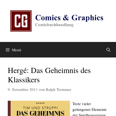
Zum
Inhalt
springen
Menü
Hergé: Das Geheimnis des
Klassikers
9. November 2011
von
Ralph Trommer
Trotz vieler
gelungener Elemente
der Spielbergversion