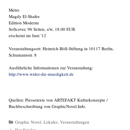
Metro
Magdy El-Shafee
Edition Moderne
Softcover, 96 Seiten, s/w, 18.00 EUR
erscheint im Juni '12
Veranstaltungsort: Heinrich-Böll-Stiftung in
10117
Berlin
,
Schumannstr. 8
Ausführliche Informationen zur Veranstaltung:
http://www.wider-die-muedigkeit.de
Quellen: Pressetexte von ARTEFAKT Kulturkonzepte /
Buchbeschreibung von GraphicNovel.Info.
Kategorien
Graphic Novel
,
Lokales
,
Veranstaltungen
Der Spieler