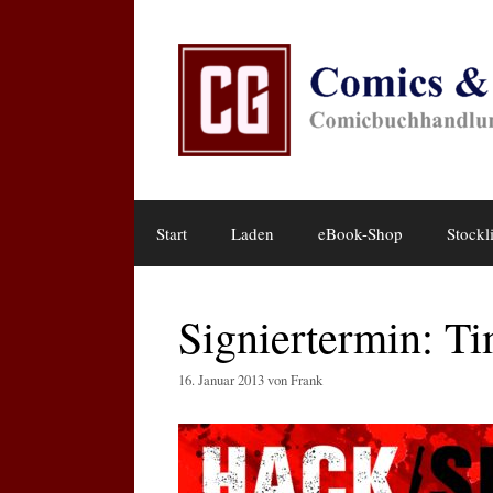
Zum
Inhalt
springen
Start
Laden
eBook-Shop
Stockli
Signiertermin: T
16. Januar 2013
von
Frank