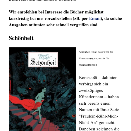
Wir empfehlen bei Interesse die Bücher möglichst
kurzfristig bei uns vorzubestellen (zB. per
Email
), da solche
Ausgaben mitunter sehr schnell vergriffen sind.
Schönheit
Schönheit, links das Cover der
Vorzusgausgabe, rechts die
Standardedition
Kerascoët – dahinter
verbirgt sich ein
zweiköpfiges
Künstlerteam – haben
sich bereits einen
Namen mit Ihrer Serie
"Fräulein-Rühr-Mich-
Nicht-An" gemacht.
Daneben zeichnen die