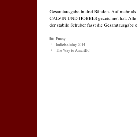
Gesamtausgabe in drei Bänden. Auf mehr als 1
CALVIN UND HOBBES gezeichnet hat. Alle dr
der stabile Schuber fasst die Gesamtausgabe e
Kategorien
Funny
Indiebookday 2014
The Way to Amarillo!