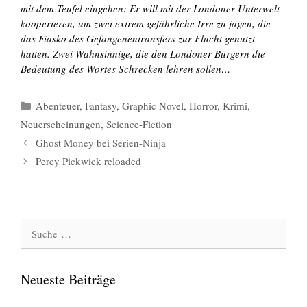
mit dem Teufel eingehen: Er will mit der Londoner Unterwelt
kooperieren, um zwei extrem gefährliche Irre zu jagen, die
das Fiasko des Gefangenentransfers zur Flucht genutzt
hatten. Zwei Wahnsinnige, die den Londoner Bürgern die
Bedeutung des Wortes Schrecken lehren sollen…
Kategorien
Abenteuer
,
Fantasy
,
Graphic Novel
,
Horror
,
Krimi
,
Neuerscheinungen
,
Science-Fiction
Ghost Money bei Serien-Ninja
Percy Pickwick reloaded
Suche
nach:
Neueste Beiträge