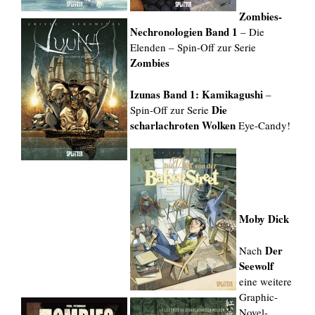
Zombies-
Nechronologien Band 1
– Die
Elenden – Spin-Off zur Serie
Zombies
Izunas Band 1: Kamikagushi
–
Die
Spin-Off zur Serie
scharlachroten Wolken
Eye-Candy!
Moby Dick
Der
Nach
Seewolf
eine weitere
Graphic-
Novel-