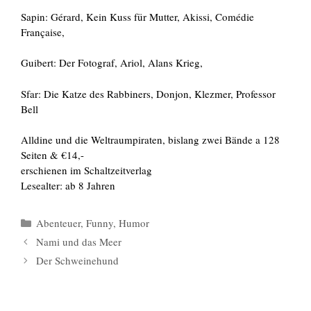
Sapin: Gérard, Kein Kuss für Mutter, Akissi, Comédie
Française,
Guibert: Der Fotograf, Ariol, Alans Krieg,
Sfar: Die Katze des Rabbiners, Donjon, Klezmer, Professor
Bell
Alldine und die Weltraumpiraten, bislang zwei Bände a 128
Seiten & €14,-
erschienen im Schaltzeitverlag
Lesealter: ab 8 Jahren
Kategorien
Abenteuer
,
Funny
,
Humor
Nami und das Meer
Der Schweinehund