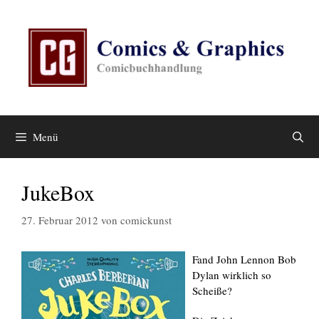
Zum
Inhalt
springen
Menü
JukeBox
27. Februar 2012
von
comickunst
Fand John Lennon Bob
Dylan wirklich so
Scheiße?