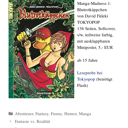
Manga-Madness 1:
Blutrotkäppchen
von David Füleki
TOKYOPOP
136 Seiten, Softcover,
s/w, teilweise farbig,
mit ausklappbaren
Miniposter, 5,- EUR
ab 15 Jahre
Leseprobe bei
Tokyopop
(benötigt
Flash)
Kategorien
Abenteuer
,
Fantasy
,
Funny
,
Humor
,
Manga
Fantasie vs. Realität