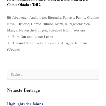
Comic Oktober Teil 2
.
Kategorien
Abenteuer
,
Anthologie
,
Biografie
,
Fantasy
,
Funny
,
Graphic
Novel
,
Historie
,
Horror
,
Humor
,
Krimi
,
Kurzgeschichten
,
Manga
,
Neuerscheinungen
,
Science-Fiction
,
Western
Burn Out und Lauter Leben
Tim und Struppi – Farbfaksimile Ausgabe läuft aus
(Update)
Suche
nach:
Neueste Beiträge
Highlights des Jahres