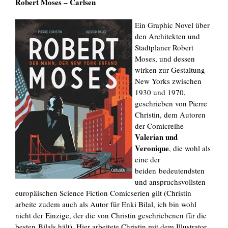
Robert Moses – Carlsen
Ein Graphic Novel über
den Architekten und
Stadtplaner Robert
Moses, und dessen
wirken zur Gestaltung
New Yorks zwischen
1930 und 1970,
geschrieben von Pierre
Christin, dem Autoren
der Comicreihe
Valerian und
Veronique
, die wohl als
eine der
beiden bedeutendsten
und anspruchsvollsten
europäischen Science Fiction Comicserien gilt (Christin
arbeite zudem auch als Autor für Enki Bilal, ich bin wohl
nicht der Einzige, der die von Christin geschriebenen für die
besten Bilals hält). Hier arbeitete Christin mit dem Illustrator