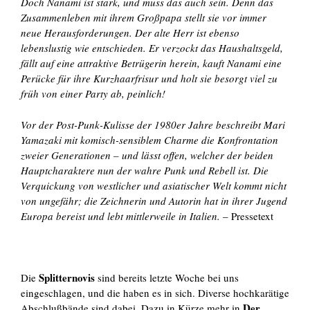
Doch Nanami ist stark, und muss das auch sein. Denn das
Zusammenleben mit ihrem Großpapa stellt sie vor immer
neue Herausforderungen. Der alte Herr ist ebenso
lebenslustig wie entschieden. Er verzockt das Haushaltsgeld,
fällt auf eine attraktive Betrügerin herein, kauft Nanami eine
Perücke für ihre Kurzhaarfrisur und holt sie besorgt viel zu
früh von einer Party ab, peinlich!
Vor der Post-Punk-Kulisse der 1980er Jahre beschreibt Mari
Yamazaki mit komisch-sensiblem Charme die Konfrontation
zweier Generationen – und lässt offen, welcher der beiden
Hauptcharaktere nun der wahre Punk und Rebell ist. Die
Verquickung von westlicher und asiatischer Welt kommt nicht
von ungefähr; die Zeichnerin und Autorin hat in ihrer Jugend
Europa bereist und lebt mittlerweile in Italien.
– Pressetext
Splitternovis
Die
sind bereits letzte Woche bei uns
eingeschlagen, und die haben es in sich. Diverse hochkarätige
Der
Abschlußbände sind dabei. Dazu in Kürze mehr in