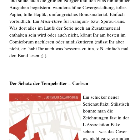
und sollte auch die größten Nörgler und den Fans bibliophiler
Ausgaben begeistern: wunderschöne Covergestaltung, tolles
Papier, tolle Haptik, umfangreiches Bonusmaterial. Einfach
vorbildlich. Ein
Must-Have
für Franquin- bzw. Spirou-Fans.
Was dort alles im Laufe der Serie noch an Zusatzmaterial
enthalten sein wird oder auch nicht, könnt Ihr am besten im
Comicforum nachlesen oder mitdiskutieren (müsst Ihr aber
nicht, ev. habt Ihr auch was besseres zu tun, z.B. einfach mal
den Band lesen ;) ).
Der Schatz der Tempelritter – Carlsen
Ein schicker neuer
Serienauftakt. Stilistisch
könnte man die
Zeichnungen fast in der
L'Association Ecke
sehen – was das Cover
ev. nicht ganz vermuten