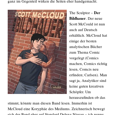
ganz im Gegenteil wirken die Seiten eher handgemacht.
Der
The Sculptor –
Bildhauer
. Der neue
Scott McCould ist nun
auch auf Deutsch
erhältlich. McCloud hat
einige der besten
analytischen Bücher
zum Thema Comic
vorgelegt (Comics
machen, Comics richtig
lesen, Comcis neu
erfinden; Carlsen). Man
sagt ja, Analytiker sind
keine guten kreativen
Schöpfer. Um
herauszufinden ob das
stimmt, könnte man diesen Band lesen. Immerhin ist
McCloud eine Koryphäe des Mediums. Zeichnerisch bewegt
sich der Band eher auf Standard Deluxe Niveau – ich nenne