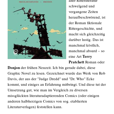
alter Ritterliteratur
schwelgend und
vergangene Zeiten
heraufbeschwörend, ist
der Roman fiktionale
Rittergeschichte, und
macht sich gleichzeitig
darüber lustig. Das ist
manchmal köstlich,
manchmal absurd – so
Terry
eine Art
Pratchett
Roman oder
Donjon
der frühen Neuzeit. Ich bin gerade dabei, diese
Graphic Novel zu lesen. Gezeichnet wurde das Werk von Rob
Davis, der aus der "Judge Dredd" und "Dr. Who" Ecke
kommt, und einiges an Erfahrung mitbringt. Und diese tut der
Umsetzung gut, wie man im Vergleich zu diversen
missglückten literaturadaptierenden Comics (oder einigen
anderen halbherzigen Comics von sog. etablierten
Literaturverlagen) feststellen kann.