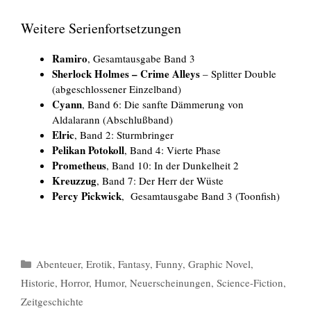
Weitere Serienfortsetzungen
Ramiro
, Gesamtausgabe Band 3
Sherlock Holmes – Crime Alleys
– Splitter Double
(abgeschlossener Einzelband)
Cyann
, Band 6: Die sanfte Dämmerung von
Aldalarann (Abschlußband)
Elric
, Band 2: Sturmbringer
Pelikan Potokoll
, Band 4: Vierte Phase
Prometheus
, Band 10: In der Dunkelheit 2
Kreuzzug
, Band 7: Der Herr der Wüste
Percy Pickwick
, Gesamtausgabe Band 3 (Toonfish)
Kategorien
Abenteuer
,
Erotik
,
Fantasy
,
Funny
,
Graphic Novel
,
Historie
,
Horror
,
Humor
,
Neuerscheinungen
,
Science-Fiction
,
Zeitgeschichte