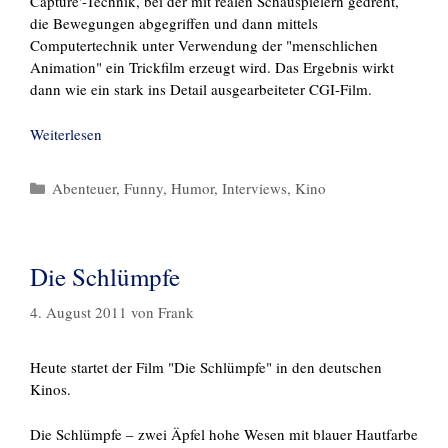
Capture'-Technik, bei der mit realen Schauspielern gedreht,
die Bewegungen abgegriffen und dann mittels
Computertechnik unter Verwendung der "menschlichen
Animation" ein Trickfilm erzeugt wird. Das Ergebnis wirkt
dann wie ein stark ins Detail ausgearbeiteter CGI-Film.
Weiterlesen
Kategorien
Abenteuer
,
Funny
,
Humor
,
Interviews
,
Kino
Die Schlümpfe
4. August 2011
von
Frank
Heute startet der Film "Die Schlümpfe" in den deutschen
Kinos.
Die Schlümpfe – zwei Äpfel hohe Wesen mit blauer Hautfarbe