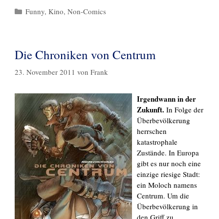
Kategorien
Funny
,
Kino
,
Non-Comics
Die Chroniken von Centrum
23. November 2011
von
Frank
Irgendwann in der
Zukunft.
In Folge der
Überbevölkerung
herrschen
katastrophale
Zustände. In Europa
gibt es nur noch eine
einzige riesige Stadt:
ein Moloch namens
Centrum. Um die
Überbevölkerung in
den Griff zu