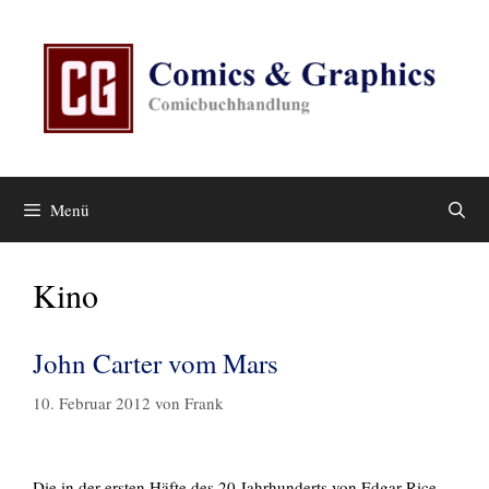
Zum
Inhalt
springen
Menü
Kino
John Carter vom Mars
10. Februar 2012
von
Frank
Die in der ersten Häfte des 20.Jahrhunderts von Edgar Rice