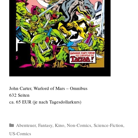
John Carter, Warlord of Mars – Omnibus
632 Seiten
ca. 65 EUR (je nach Tagesdollarkurs)
Kategorien
Abenteuer
,
Fantasy
,
Kino
,
Non-Comics
,
Science-Fiction
,
US-Comics