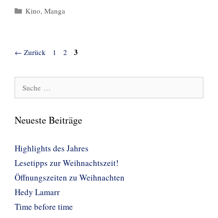
Kategorien
Kino
,
Manga
Seite
Seite
Seite
3
←
Zurück
1
2
Suche
nach:
Neueste Beiträge
Highlights des Jahres
Lesetipps zur Weihnachtszeit!
Öffnungszeiten zu Weihnachten
Hedy Lamarr
Time before time