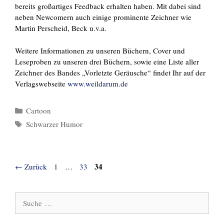
bereits großartiges Feedback erhalten haben. Mit dabei sind
neben Newcomern auch einige prominente Zeichner wie
Martin Perscheid, Beck u.v.a.
Weitere Informationen zu unseren Büchern, Cover und
Leseproben zu unseren drei Büchern, sowie eine Liste aller
Zeichner des Bandes „Vorletzte Geräusche“ findet Ihr auf der
Verlagswebseite
www.weildarum.de
Kategorien
Cartoon
Schlagwörter
Schwarzer Humor
Seite
Seite
Seite
34
←
Zurück
1
…
33
Suche
nach: