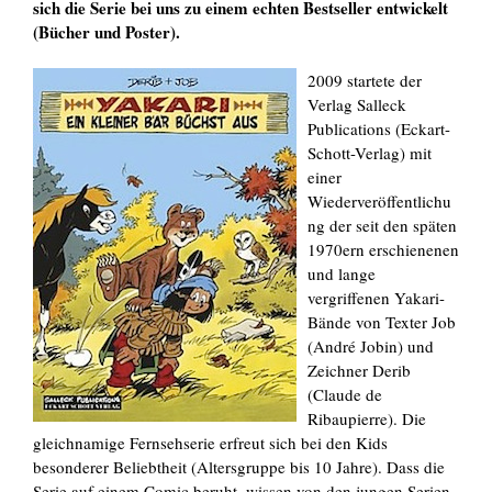
sich die Serie bei uns zu einem echten Bestseller entwickelt
(Bücher und Poster).
2009 startete der
Verlag Salleck
Publications (Eckart-
Schott-Verlag) mit
einer
Wiederveröffentlichu
ng der seit den späten
1970ern erschienenen
und lange
vergriffenen Yakari-
Bände von Texter Job
(André Jobin) und
Zeichner Derib
(Claude de
Ribaupierre). Die
gleichnamige Fernsehserie erfreut sich bei den Kids
besonderer Beliebtheit (Altersgruppe bis 10 Jahre). Dass die
Serie auf einem Comic beruht, wissen von den jungen Serien-