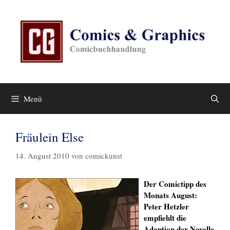
Zum
Inhalt
springen
Menü
Fräulein Else
14. August 2010
von
comickunst
Der Comictipp des
Monats August:
Peter Hetzler
empfiehlt die
Adaption der Novelle